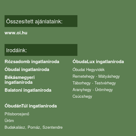
Összesített ajánlataink:
www.oi.hu
Irodáink:
Rózsadomb ingatlaniroda
ÓbudaLux ingatlaniroda
Óbudai ingatlaniroda
Óbudai Hegyvidék
Remetehegy - Mátyáshegy
Békásmegyeri
ingatlaniroda
Táborhegy - Testvérhegy
Balatoni ingatlaniroda
Aranyhegy - Ürömhegy
Csúcshegy
ÓbudánTúl ingatlaniroda
Pilisborosjenő
Üröm
Budakalász, Pomáz, Szentendre