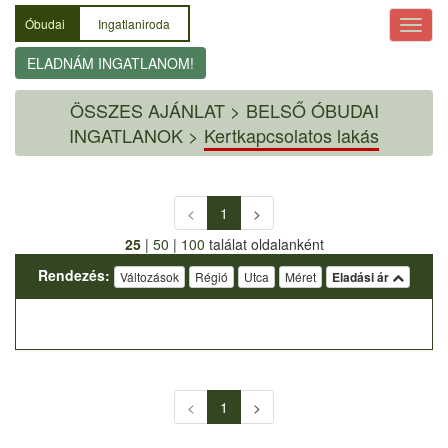
Óbudai
Ingatlaniroda
ELADNÁM INGATLANOM!
ÖSSZES AJÁNLAT
>
BELSŐ ÓBUDAI
INGATLANOK >
Kertkapcsolatos lakás
<
1
>
25
|
50
|
100
találat oldalanként
Rendezés:
Változások
Régió
Utca
Méret
Eladási ár
<
1
>