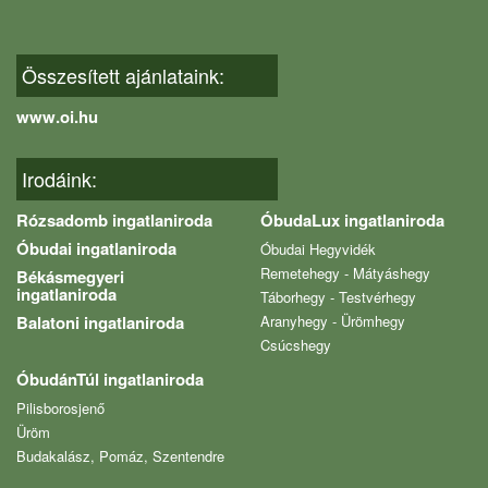
Összesített ajánlataink:
www.oi.hu
Irodáink:
Rózsadomb ingatlaniroda
ÓbudaLux ingatlaniroda
Óbudai ingatlaniroda
Óbudai Hegyvidék
Remetehegy - Mátyáshegy
Békásmegyeri
ingatlaniroda
Táborhegy - Testvérhegy
Balatoni ingatlaniroda
Aranyhegy - Ürömhegy
Csúcshegy
ÓbudánTúl ingatlaniroda
Pilisborosjenő
Üröm
Budakalász, Pomáz, Szentendre