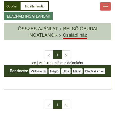
Óbudai
Ingatlaniroda
ELADNÁM INGATLANOM!
ÖSSZES AJÁNLAT
>
BELSŐ ÓBUDAI
INGATLANOK >
Családi ház
<
1
>
25
|
50
|
100
találat oldalanként
Rendezés:
Változások
Régió
Utca
Méret
Eladási ár
<
1
>