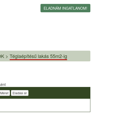
ELADNÁM INGATLANOM!
K >
Téglaépítésű lakás 55m2-ig
ként
Méret
Eladási ár