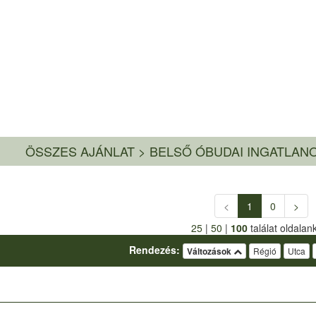
ÖSSZES AJÁNLAT
>
BELSŐ ÓBUDAI INGATLANO
<
1
0
>
25
|
50
|
100
találat oldalan
Rendezés:
Változások
Régió
Utca