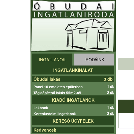
INGATLANOK
IRODÁINK
INGATLANKÍNÁLAT
Óbudai lakás
3 db
1 db
Panel 10 emeletes épületben
2 db
Téglaépítésű lakás 55m2-től
KIADÓ INGATLANOK
1 db
Lakások
2 db
Kereskedelmi ingatlanok
KERESŐ ÜGYFELEK
Kedvencek