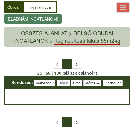
Óbudai
Ingatlaniroda
ELADNÁM INGATLANOM!
ÖSSZES AJÁNLAT
>
BELSŐ ÓBUDAI
INGATLANOK >
Téglaépítésű lakás 55m2-ig
<
1
>
25
|
50
|
100
találat oldalanként
Rendezés:
Változások
Régió
Utca
Méret
Eladási ár
<
1
>