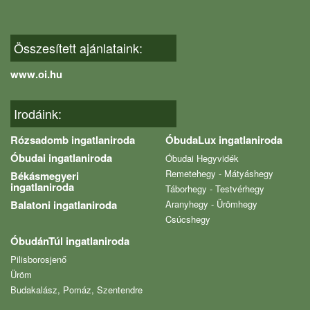
Összesített ajánlataink:
www.oi.hu
Irodáink:
Rózsadomb ingatlaniroda
ÓbudaLux ingatlaniroda
Óbudai ingatlaniroda
Óbudai Hegyvidék
Remetehegy - Mátyáshegy
Békásmegyeri
ingatlaniroda
Táborhegy - Testvérhegy
Balatoni ingatlaniroda
Aranyhegy - Ürömhegy
Csúcshegy
ÓbudánTúl ingatlaniroda
Pilisborosjenő
Üröm
Budakalász, Pomáz, Szentendre