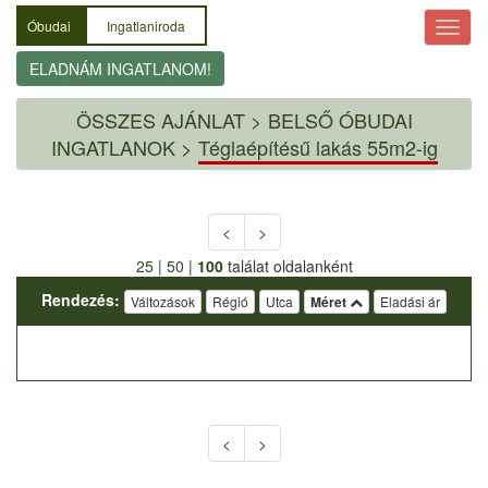
Óbudai
Ingatlaniroda
ELADNÁM INGATLANOM!
ÖSSZES AJÁNLAT
>
BELSŐ ÓBUDAI
INGATLANOK >
Téglaépítésű lakás 55m2-ig
<
>
25
|
50
|
100
találat oldalanként
Rendezés:
Változások
Régió
Utca
Méret
Eladási ár
<
>