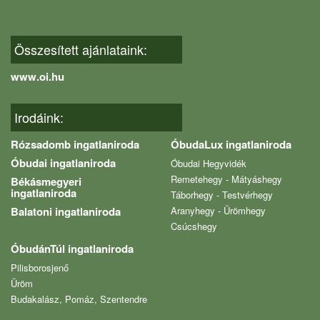
Összesített ajánlataink:
www.oi.hu
Irodáink:
Rózsadomb ingatlaniroda
ÓbudaLux ingatlaniroda
Óbudai ingatlaniroda
Óbudai Hegyvidék
Remetehegy - Mátyáshegy
Békásmegyeri
ingatlaniroda
Táborhegy - Testvérhegy
Balatoni ingatlaniroda
Aranyhegy - Ürömhegy
Csúcshegy
ÓbudánTúl ingatlaniroda
Pilisborosjenő
Üröm
Budakalász, Pomáz, Szentendre