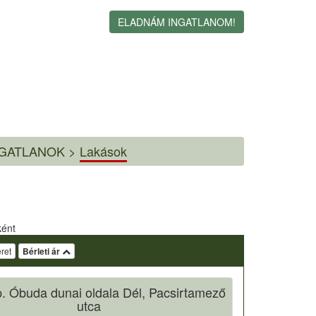
ELADNÁM INGATLANOM!
NGATLANOK >
Lakások
ként
ret
Bérleti ár
. Óbuda dunai oldala Dél, Pacsirtamező
utca