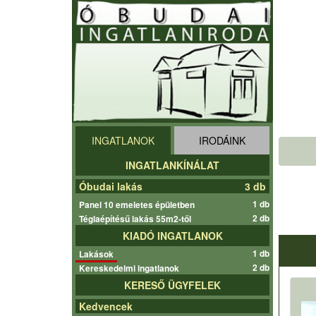
INGATLANOK
IRODÁINK
INGATLANKÍNÁLAT
Óbudai lakás
3 db
1 db
Panel 10 emeletes épületben
2 db
Téglaépítésű lakás 55m2-től
KIADÓ INGATLANOK
1 db
Lakások
2 db
Kereskedelmi ingatlanok
KERESŐ ÜGYFELEK
Kedvencek