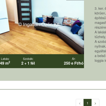
3. ker.
körűen,
építésű
magasfö
részére
A lakás
tűzhely
A szobá
nyílnak
egyálta
a belső
Lakás:
Szobák:
Ár:
loggia is
2
49 m
2 + 1 fél
250 e Ft/hó
<
1
>