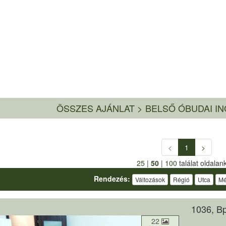
ÖSSZES AJÁNLAT
>
BELSŐ ÓBUDAI I
<
1
>
25
|
50
|
100
találat oldalan
Rendezés:
Változások
Régió
Utca
Mé
1036, Bp
22