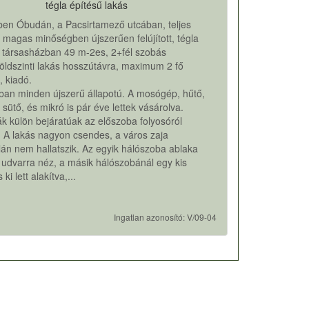
tégla építésű lakás
-ben Óbudán, a Pacsirtamező utcában, teljes
 magas minőségben újszerűen felújított, tégla
 társasházban 49 m-2es, 2+fél szobás
ldszinti lakás hosszútávra, maximum 2 fő
, kiadó.
ban minden újszerű állapotú. A mosógép, hűtő,
, sütő, és mikró is pár éve lettek vásárolva.
k külön bejáratúak az előszoba folyosóról
. A lakás nagyon csendes, a város zaja
lán nem hallatszik. Az egyik hálószoba ablaka
 udvarra néz, a másik hálószobánál egy kis
 ki lett alakítva,...
Ingatlan azonosító: V/09-04