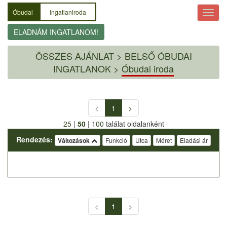
Óbudai
Ingatlaniroda
ELADNÁM INGATLANOM!
ÖSSZES AJÁNLAT
>
BELSŐ ÓBUDAI
INGATLANOK >
Óbudai iroda
<
1
>
25
|
50
|
100
találat oldalanként
Rendezés:
Változások
Funkció
Utca
Méret
Eladási ár
<
1
>