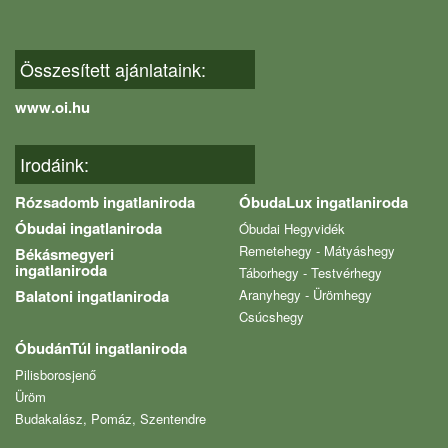
Összesített ajánlataink:
www.oi.hu
Irodáink:
Rózsadomb ingatlaniroda
ÓbudaLux ingatlaniroda
Óbudai ingatlaniroda
Óbudai Hegyvidék
Remetehegy - Mátyáshegy
Békásmegyeri
ingatlaniroda
Táborhegy - Testvérhegy
Balatoni ingatlaniroda
Aranyhegy - Ürömhegy
Csúcshegy
ÓbudánTúl ingatlaniroda
Pilisborosjenő
Üröm
Budakalász, Pomáz, Szentendre