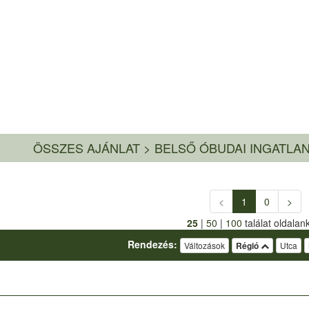
ÖSSZES AJÁNLAT
>
BELSŐ ÓBUDAI INGATLA
<
1
0
>
25
|
50
|
100
találat oldalan
Rendezés:
Változások
Régió
Utca