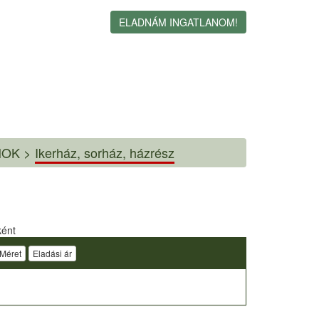
ELADNÁM INGATLANOM!
NOK >
Ikerház, sorház, házrész
ként
Méret
Eladási ár