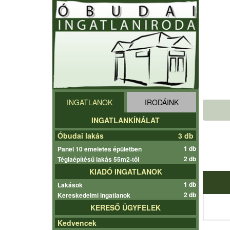
INGATLANOK
IRODÁINK
INGATLANKÍNÁLAT
Óbudai lakás
3 db
1 db
Panel 10 emeletes épületben
2 db
Téglaépítésű lakás 55m2-től
KIADÓ INGATLANOK
1 db
Lakások
2 db
Kereskedelmi ingatlanok
KERESŐ ÜGYFELEK
Kedvencek